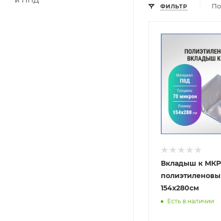
и ПНД
По
ФИЛЬТР
Вкладыш к МКР
полиэтиленовы
154х280см
Есть в наличии