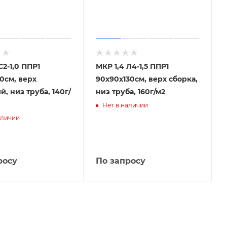
С2-1,0 ППР1
МКР 1,4 Л4-1,5 ППР1
0см, верх
90х90х130см, верх сборка,
, низ труба, 140г/
низ труба, 160г/м2
Нет в наличии
аличии
росу
По запросу