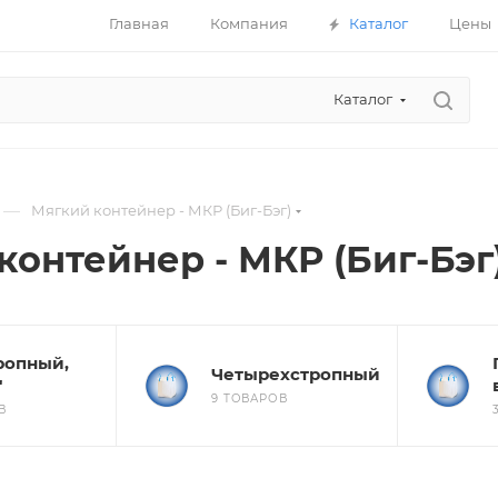
Главная
Компания
Каталог
Цены
Каталог
—
Мягкий контейнер - МКР (Биг-Бэг)
контейнер - МКР (Биг-Бэг
ропный,
Четырехстропный
"
9 ТОВАРОВ
В