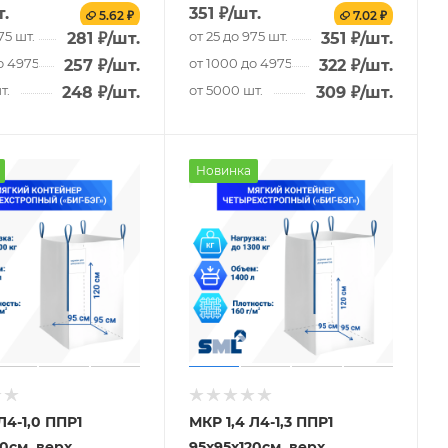
т.
351
₽
/шт.
5.62 ₽
7.02 ₽
75 шт.
от 25 до 975 шт.
281
₽
/шт.
351
₽
/шт.
о 4975 шт.
от 1000 до 4975 шт.
257
₽
/шт.
322
₽
/шт.
т.
от 5000 шт.
248
₽
/шт.
309
₽
/шт.
Новинка
Л4-1,0 ППР1
МКР 1,4 Л4-1,3 ППР1
0см, верх
95х95х120см, верх