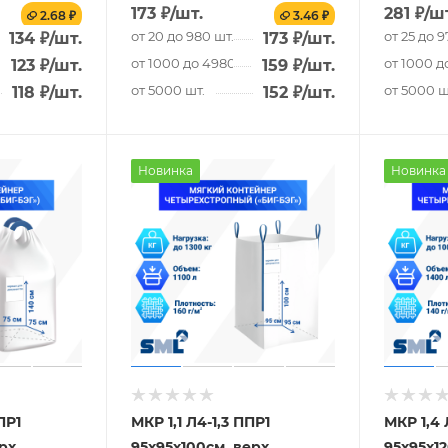
173
₽
/шт.
281
₽
/ш
2.68 ₽
3.46 ₽
от 20 до 980 шт.
от 25 до 9
134
₽
/шт.
173
₽
/шт.
.
от 1000 до 4980 шт.
от 1000 д
123
₽
/шт.
159
₽
/шт.
от 5000 шт.
от 5000 ш
118
₽
/шт.
152
₽
/шт.
Новинка
Новинка
ПР1
МКР 1,1 Л4-1,3 ППР1
МКР 1,4 
рх
95х95х100см, верх
95х95х12