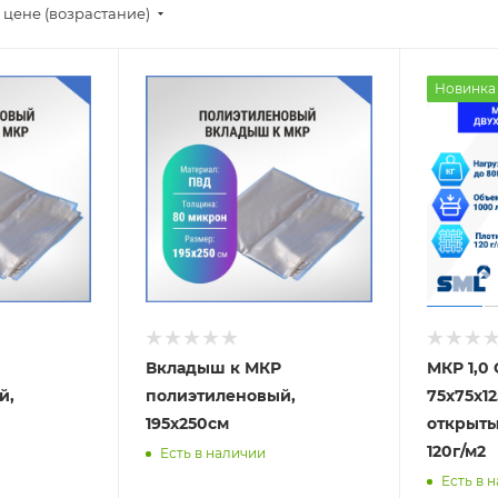
 цене (возрастание)
Новинка
Вкладыш к МКР
МКР 1,0 
й,
полиэтиленовый,
75х75х12
195х250см
открыты
120г/м2
Есть в наличии
Есть в 