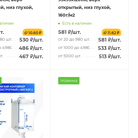
й, низ глухой,
открытый, низ глухой,
160г/м2
наличии
Есть в наличии
т.
581
₽
/шт.
10.60 ₽
11.62 ₽
980 шт.
от 20 до 980 шт.
530
₽
/шт.
581
₽
/шт.
о 4980 шт.
от 1000 до 4980 шт.
486
₽
/шт.
533
₽
/шт.
т.
от 5000 шт.
467
₽
/шт.
513
₽
/шт.
Новинка