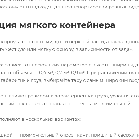
поэтому они подходят для транспортировки разных видо
ция мягкого контейнера
з корпуса со стропами, дна и верхней части, а также д
ь жёсткую или мягкую основу, в зависимости от задач.
 зависит от нескольких параметров: высоты, ширины, дл
ают объёмы — 0,4 м³, 0,7 м³, 0,9 м³. При растяжении тка
огабаритный груз, выбирайте тару с самым широким вхо
ть влияют размеры и характеристики груза, условия ег
ьный показатель составляет — 0,4 т, а максимальный — 3
полняют в нескольких вариантах:
шкой — прямоугольный отрез ткани, пришитый сверху п