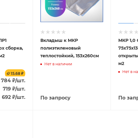
ПР1
Вкладыш к МКР
МКР 1,0 
рх сборка,
полиэтиленовый
75х75х13
м2
теплостойкий, 153x260см
открытый
м2
Нет в наличии
Нет в н
15.68 ₽
784
₽
/шт.
.
719
₽
/шт.
692
₽
/шт.
По запросу
По зап