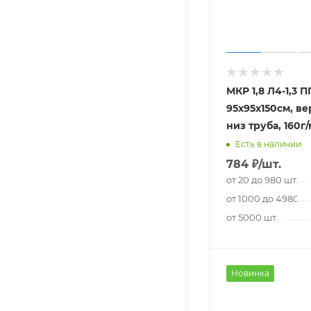
МКР 1,8 Л4-1,3 П
95х95х150см, ве
низ труба, 160г/
Есть в наличии
784
₽
/шт.
от 20 до 980 шт.
от 1000 до 4980 шт
от 5000 шт.
Новинка