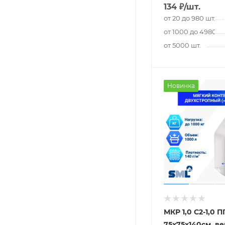
134
₽
/шт.
от 20 до 980 шт.
от 1000 до 4980 шт
от 5000 шт.
Новинка
МКР 1,0 С2-1,0 П
75х75х140см, ве