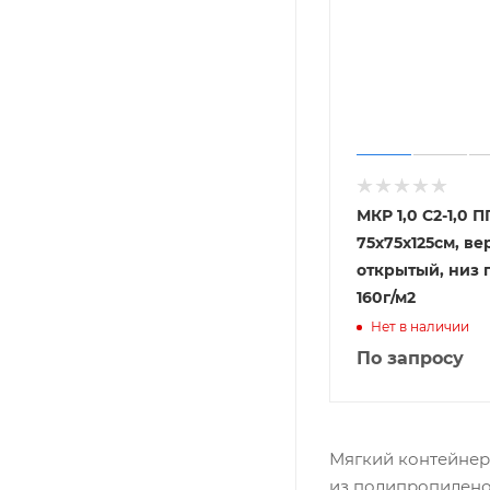
МКР 1,0 С2-1,0 П
75х75х125см, ве
открытый, низ 
160г/м2
Нет в наличии
По запросу
Мягкий контейнер
из полипропилено