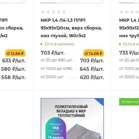
ППР1
МКР 1,4 Л4-1,3 ППР1
МКР 1,4 
рх сборка,
95х95х120см, верх сборка,
95х95х12
г/м2
низ глухой, 160г/м2
низ труб
Есть в наличии
Есть в 
703
₽
/шт.
733
₽
/ш
12.66 ₽
14.06 ₽
от 20 до 980 шт.
от 20 до 
633
₽
/шт.
703
₽
/шт.
.
от 1000 до 4980 шт.
от 1000 д
580
₽
/шт.
645
₽
/шт.
от 5000 шт.
от 5000 ш
558
₽
/шт.
620
₽
/шт.
Новинка