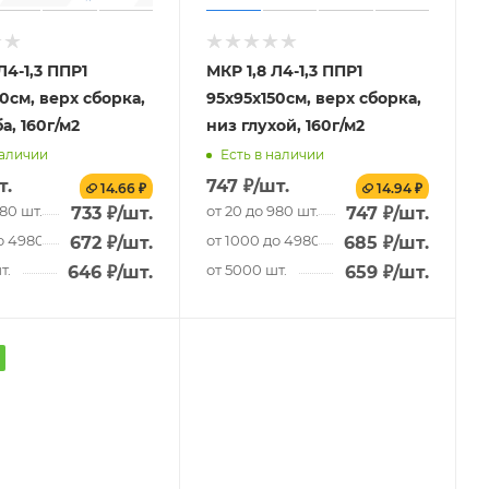
Л4-1,3 ППР1
МКР 1,8 Л4-1,3 ППР1
0см, верх сборка,
95х95х150см, верх сборка,
а, 160г/м2
низ глухой, 160г/м2
наличии
Есть в наличии
т.
747
₽
/шт.
14.66 ₽
14.94 ₽
980 шт.
от 20 до 980 шт.
733
₽
/шт.
747
₽
/шт.
о 4980 шт.
от 1000 до 4980 шт.
672
₽
/шт.
685
₽
/шт.
т.
от 5000 шт.
646
₽
/шт.
659
₽
/шт.