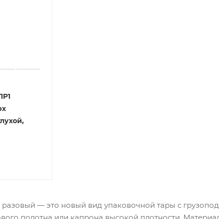
ПР1
рх
глухой,
 разовый — это новый вид упаковочной тары с грузопод
вого полотна или капрона высокой плотности. Матери