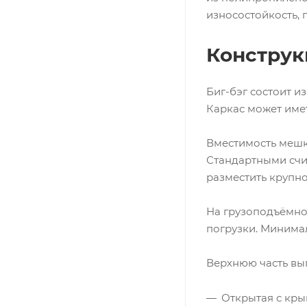
износостойкость, 
Конструк
Биг-бэг состоит и
Каркас может имет
Вместимость мешка
Стандартными счит
разместить крупн
На грузоподъёмнос
погрузки. Минимал
Верхнюю часть вы
Открытая с кры