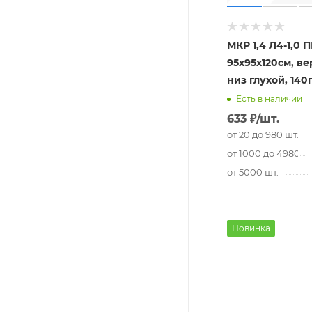
МКР 1,4 Л4-1,0 
95х95х120см, ве
низ глухой, 140
Есть в наличии
633
₽
/шт.
от 20 до 980 шт.
от 1000 до 4980 шт
от 5000 шт.
Новинка