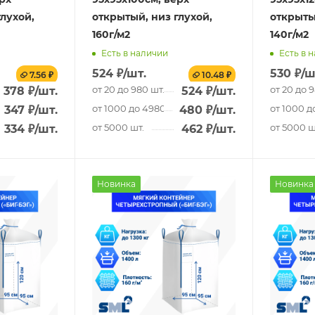
глухой,
открытый, низ глухой,
открыты
160г/м2
140г/м2
Есть в наличии
Есть в 
524
₽
/шт.
530
₽
/ш
7.56 ₽
10.48 ₽
от 20 до 980 шт.
от 20 до 
378
₽
/шт.
524
₽
/шт.
.
от 1000 до 4980 шт.
от 1000 д
347
₽
/шт.
480
₽
/шт.
от 5000 шт.
от 5000 ш
334
₽
/шт.
462
₽
/шт.
Новинка
Новинка