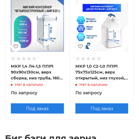
МКР 1,4 Л4-1,5 ППР1
МКР 1,0 С2-1,0 ППР1
90х90х130см, верх
75х75х125см, верх
сборка, низ труба, 160г/
открытый, низ глухой,
м2
160г/м2
Нет в наличии
Нет в наличии
По запросу
По запросу
Под заказ
Под заказ
Биг бэги для зерна