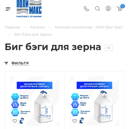
0
—
—
Главная
Каталог
Мягкий контейнер - МКР (Биг-Бэг)
—
Биг бэги для зерна
Биг бэги для зерна
14
ФИЛЬТР