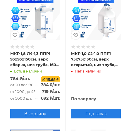
МКР 1,8 Л4-1,3 ППР1
МКР 1,0 С2-1,0 ППР1
95х95х150см, верх
75х75х130см, верх
сборка, низ труба, 160г/
открытый, низ труба,
м2
140г/м2
Есть в наличии
Нет в наличии
784
₽
/шт.
15.68 ₽
784
₽
/шт.
от 20 до 980 шт.
719
₽
/шт.
от 1000 до 4980 шт.
692
₽
/шт.
от 5000 шт.
По запросу
В корзину
Под заказ