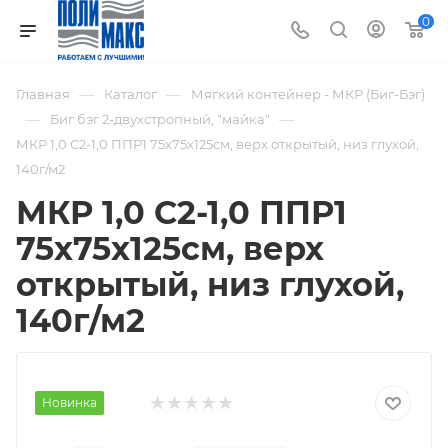
0
—
—
Главная
Каталог
Мягкий контейнер - МКР (Биг-Бэг)
—
—
Биг бэг 2-двухстропный, "майка"
МКР 1,0 С2-1,0 ППР1 75х75х125см, верх открытый, низ глухой,
140г/м2
МКР 1,0 С2-1,0 ППР1
75х75х125см, верх
открытый, низ глухой,
140г/м2
Новинка