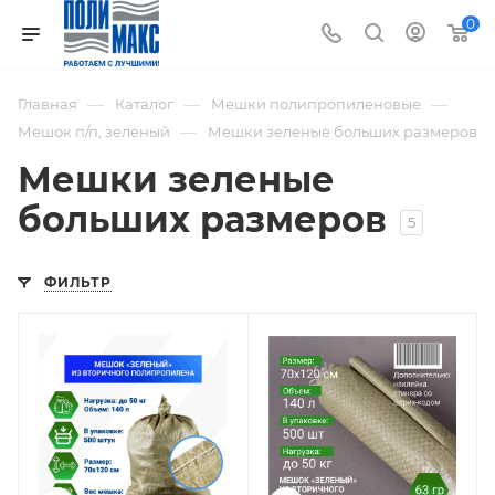
0
—
—
—
Главная
Каталог
Мешки полипропиленовые
—
Мешок п/п, зеленый
Мешки зеленые больших размеров
Мешки зеленые
больших размеров
5
ФИЛЬТР