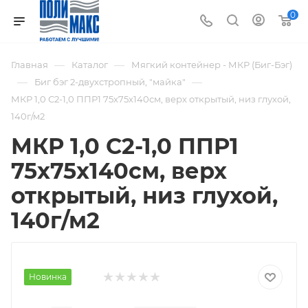
0
—
—
Главная
Каталог
Мягкий контейнер - МКР (Биг-Бэг)
—
—
Биг бэг 2-двухстропный, "майка"
МКР 1,0 С2-1,0 ППР1 75х75х140см, верх открытый, низ глухой,
140г/м2
МКР 1,0 С2-1,0 ППР1
75х75х140см, верх
открытый, низ глухой,
140г/м2
Новинка