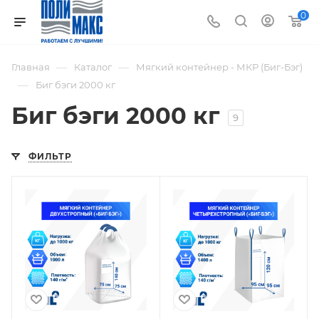
0
—
—
Главная
Каталог
Мягкий контейнер - МКР (Биг-Бэг)
—
Биг бэги 2000 кг
Биг бэги 2000 кг
9
ФИЛЬТР