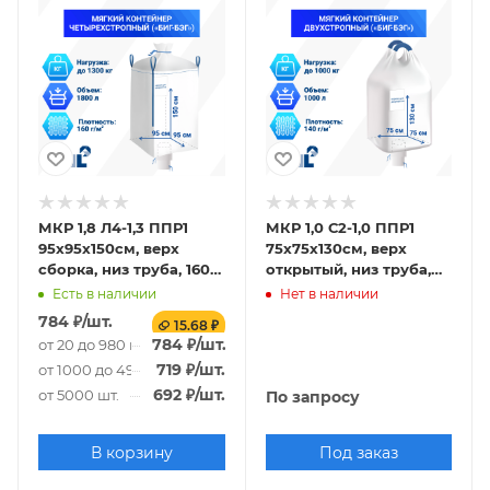
МКР 1,8 Л4-1,3 ППР1
МКР 1,0 С2-1,0 ППР1
95х95х150см, верх
75х75х130см, верх
сборка, низ труба, 160г/
открытый, низ труба,
м2
140г/м2
Есть в наличии
Нет в наличии
784
₽
/шт.
15.68 ₽
784
₽
/шт.
от 20 до 980 шт.
719
₽
/шт.
от 1000 до 4980 шт.
692
₽
/шт.
от 5000 шт.
По запросу
В корзину
Под заказ