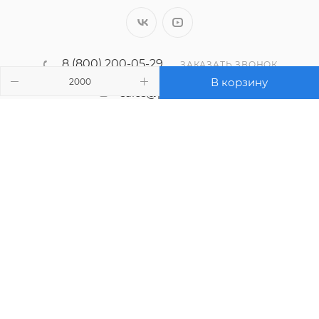
8 (800) 200-05-29
ЗАКАЗАТЬ ЗВОНОК
В корзину
sales@polimaks.ru
г. Екатеринбург, ул. Монтажников,
д. 4, оф. 117
Подписаться на рассылку
ПОЛИТИКА КОНФИДЕНЦИАЛЬНОСТИ
2026 © ООО «Полимакс». Все права защищены.