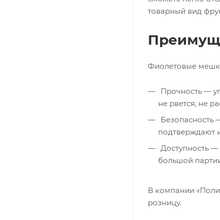
товарный вид фру
Преимуще
Фиолетовые мешки 
Прочность — уп
не рвется, не ра
Безопасность —
подтверждают и
Доступность — 
большой партии
В компании «Полим
розницу.