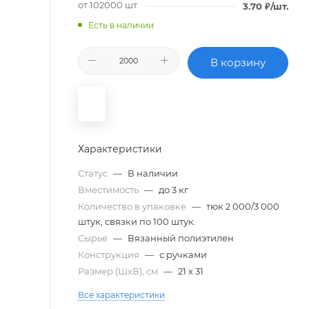
от 102000 шт.
3.70
₽
/шт.
Есть в наличии
В корзину
Характеристики
Статус
—
В наличии
Вместимость
—
до 3 кг
Количество в упаковке
—
тюк 2 000/3 000
штук, связки по 100 штук.
Сырье
—
Вязанный полиэтилен
Конструкция
—
с ручками
Размер (ШxВ), см
—
21 х 31
Все характеристики