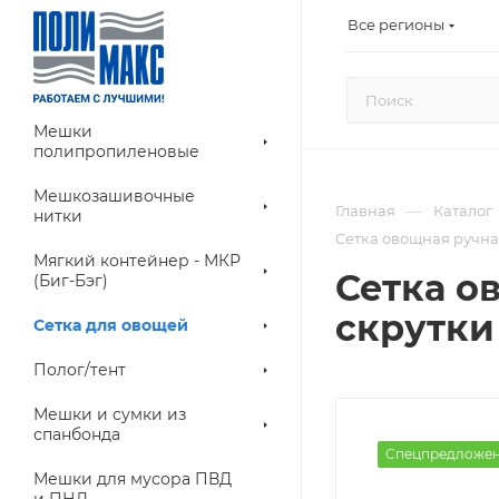
Все регионы
Мешки
полипропиленовые
Мешкозашивочные
—
Главная
Каталог
нитки
Сетка овощная ручная 3
Мягкий контейнер - МКР
Сетка ов
(Биг-Бэг)
скрутки 
Сетка для овощей
Полог/тент
Мешки и сумки из
спанбонда
Спецпредложе
Мешки для мусора ПВД