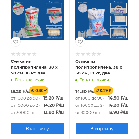
Сумка из
Сумка из
полипропилена, 38 х
полипропилена, 38 х
50 см, 10 кг, две
50 см, 10 кг, две
пришивные ручки
пришивные ручки
Есть в наличии
Есть в наличии
(лого 6-3)
(лого 20-3)
0.30 ₽
0.29 ₽
15.20
₽
/шт.
14.50
₽
/шт.
15.20
₽
/шт.
14.50
₽
/шт.
от 1000 до 9000 шт.
от 1000 до 9000 шт.
14.20
₽
/шт.
14.20
₽
/шт.
от 10000 до 29000 шт.
от 10000 до 29000 шт.
13.90
₽
/шт.
13.90
₽
/шт.
от 30000 шт.
от 30000 шт.
В корзину
В корзину