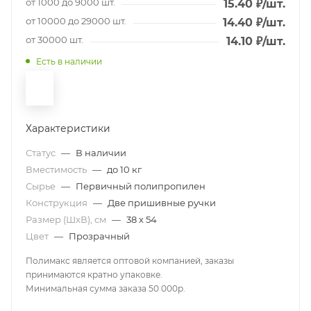
от 1000 до 9000 шт.
15.40
₽
/шт.
от 10000 до 29000 шт.
14.40
₽
/шт.
от 30000 шт.
14.10
₽
/шт.
Есть в наличии
Характеристики
Статус
—
В наличии
Вместимость
—
до 10 кг
Сырье
—
Первичный полипропилен
Конструкция
—
Две пришивные ручки
Размер (ШxВ), см
—
38 х 54
Цвет
—
Прозрачный
Полимакс является оптовой компанией, заказы
принимаются кратно упаковке.
Минимальная сумма заказа 50 000р.