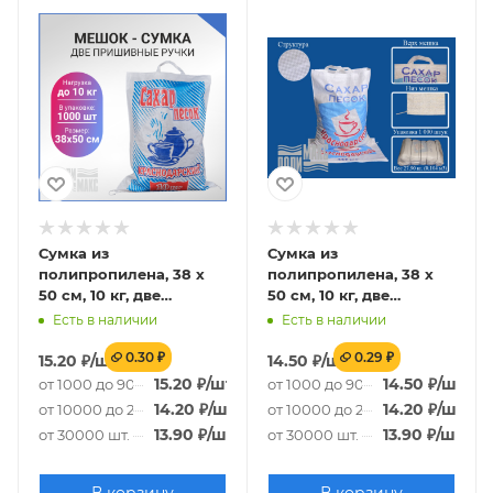
Сумка из
Сумка из
полипропилена, 38 х
полипропилена, 38 х
50 см, 10 кг, две
50 см, 10 кг, две
пришивные ручки
пришивные ручки
Есть в наличии
Есть в наличии
(лого 126-3)
(лого 20-3)
0.30 ₽
0.29 ₽
15.20
₽
/шт.
14.50
₽
/шт.
15.20
₽
/шт.
14.50
₽
/шт.
от 1000 до 9000 шт.
от 1000 до 9000 шт.
14.20
₽
/шт.
14.20
₽
/шт.
от 10000 до 29000 шт.
от 10000 до 29000 шт.
13.90
₽
/шт.
13.90
₽
/шт.
от 30000 шт.
от 30000 шт.