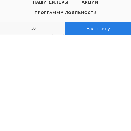
НАШИ ДИЛЕРЫ
АКЦИИ
ПРОГРАММА ЛОЯЛЬНОСТИ
В корзину
8 (800) 200-05-29
ЗАКАЗАТЬ ЗВОНОК
sales@polimaks.ru
г. Екатеринбург, ул. Монтажников,
д. 4, оф. 117
Подписаться на рассылку
ПОЛИТИКА КОНФИДЕНЦИАЛЬНОСТИ