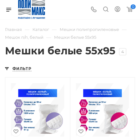
0
—
—
—
Главная
Каталог
Мешки полипропиленовые
—
Мешок п/п, белый
Мешки белые 55х95
Мешки белые 55х95
4
ФИЛЬТР