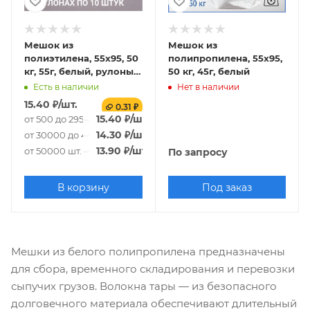
Мешок из
Мешок из
полиэтилена, 55x95, 50
полипропилена, 55x95,
кг, 55г, белый, рулоны
50 кг, 45г, белый
по 10 шт. со стикером
Есть в наличии
Нет в наличии
15.40
₽
/шт.
0.31 ₽
15.40
₽
/шт.
от 500 до 29500 шт.
14.30
₽
/шт.
от 30000 до 49500 шт.
13.90
₽
/шт.
от 50000 шт.
По запросу
В корзину
Под заказ
Мешки из белого полипропилена предназначены
для сбора, временного складирования и перевозки
сыпучих грузов. Волокна тары — из безопасного
долговечного материала обеспечивают длительный