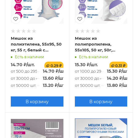
Мешок из
Мешок из
полиэтилена, 55x95, 50
полипропилена,
кг, 55 г, белый с
55x105, 50 кг, 50г,
сортировочными
белый
Есть в наличии
Есть в наличии
полосами
14.70
₽
/шт.
15.30
₽
/шт.
0.29 ₽
0.31 ₽
14.70
₽
/шт.
15.30
₽
/шт.
от 500 до 29500 шт.
от 1000 до 29000 шт.
13.60
₽
/шт.
14.20
₽
/шт.
от 30000 до 49500 шт.
от 30000 до 49000 шт.
13.20
₽
/шт.
13.80
₽
/шт.
от 50000 шт.
от 50000 шт.
В корзину
В корзину