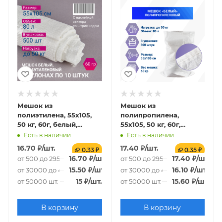
Мешок из
Мешок из
полиэтилена, 55x105,
полипропилена,
50 кг, 60г, белый,
55x105, 50 кг, 60г,
рулоны по 10 шт. со
белый
Есть в наличии
Есть в наличии
стикером
16.70
₽
/шт.
17.40
₽
/шт.
0.33 ₽
0.35 ₽
16.70
₽
/шт.
17.40
₽
/шт.
от 500 до 29500 шт.
от 500 до 29500 шт.
15.50
₽
/шт.
16.10
₽
/шт.
от 30000 до 49500 шт.
от 30000 до 49500 шт.
15
₽
/шт.
15.60
₽
/шт.
от 50000 шт.
от 50000 шт.
В корзину
В корзину