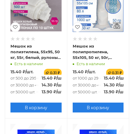
Мешок из
Мешок из
полиэтилена, 55x95, 50
полипропилена,
кг, 55г, белый, рулоны
55x105, 50 кг, 50г,
по 10 шт. со стикером
белый с
Есть в наличии
Есть в наличии
сортировочными
15.40
₽
/шт.
15.40
₽
/шт.
0.31 ₽
0.31 ₽
полосами
15.40
₽
/шт.
15.40
₽
/шт.
от 500 до 29500 шт.
от 1000 до 29000 шт.
14.30
₽
/шт.
14.30
₽
/шт.
от 30000 до 49500 шт.
от 30000 до 49000 шт.
13.90
₽
/шт.
13.90
₽
/шт.
от 50000 шт.
от 50000 шт.
В корзину
В корзину