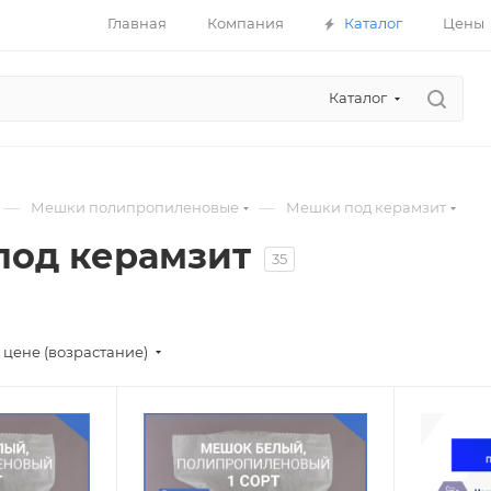
Главная
Компания
Каталог
Цены
Каталог
—
—
Мешки полипропиленовые
Мешки под керамзит
од керамзит
35
 цене (возрастание)