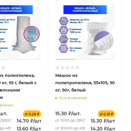
з полиэтилена,
Мешок из
 кг, 55 г, белый с
полипропилена, 55x105, 50
овочными
кг, 50г, белый
ми
Есть в наличии
наличии
/шт.
15.30
₽
/шт.
0.29 ₽
0.31 ₽
 29500 шт.
от 1000 до 29000 шт.
14.70
₽
/шт.
15.30
₽
/шт.
до 49500 шт.
от 30000 до 49000 шт.
13.60
₽
/шт.
14.20
₽
/шт.