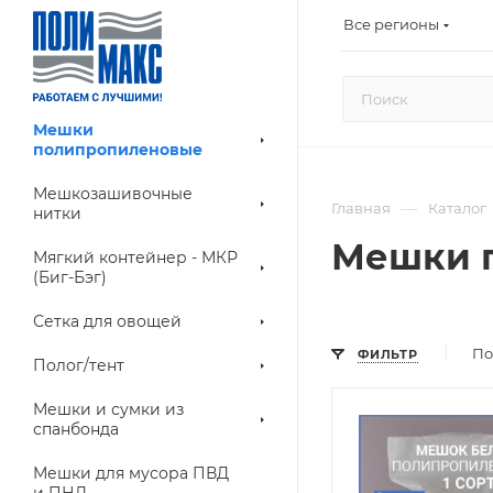
Все регионы
Мешки
полипропиленовые
Мешкозашивочные
—
Главная
Каталог
нитки
Мешки п
Мягкий контейнер - МКР
(Биг-Бэг)
Сетка для овощей
По
ФИЛЬТР
Полог/тент
Мешки и сумки из
спанбонда
Мешки для мусора ПВД