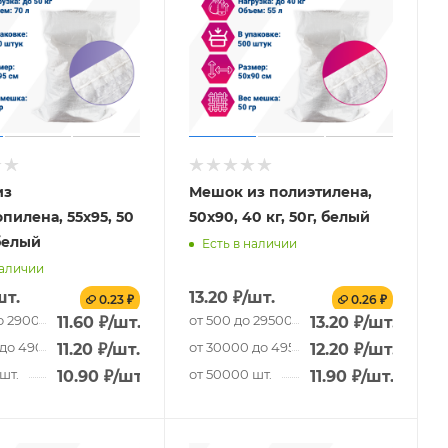
из
Мешок из полиэтилена,
пилена, 55x95, 50
50x90, 40 кг, 50г, белый
 белый
Есть в наличии
наличии
шт.
13.20
₽
/шт.
0.23 ₽
0.26 ₽
о 29000 шт.
от 500 до 29500 шт.
11.60
₽
/шт.
13.20
₽
/шт.
до 49000 шт.
от 30000 до 49500 шт.
11.20
₽
/шт.
12.20
₽
/шт.
шт.
от 50000 шт.
10.90
₽
/шт.
11.90
₽
/шт.