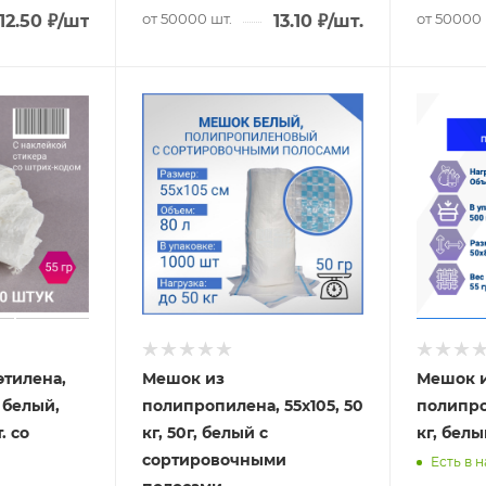
от 50000 шт.
от 50000 
12.50
₽
/шт.
13.10
₽
/шт.
тилена,
Мешок из
Мешок 
, белый,
полипропилена, 55x105, 50
полипро
. со
кг, 50г, белый с
кг, белы
сортировочными
Есть в 