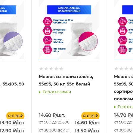
Мешок из полиэтилена,
Мешок и
 55x105, 50
55x95, 50 кг, 55г, белый
55x95, 50
сортир
Есть в наличии
полоса
Есть в 
14.60
₽
/шт.
14.70
₽
0.28 ₽
0.29 ₽
шт.
от 500 до 29500 шт.
от 500 до
13.90
₽
/шт.
14.60
₽
/шт.
 шт.
от 30000 до 49500 шт.
от 30000 
12.90
₽
/шт.
13.50
₽
/шт.