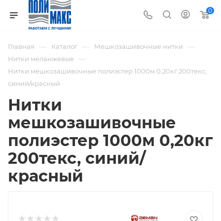
0
—
—
—
Главная
Каталог
Мешкозашивочные нитки
—
Нитки меланжевые
Нитки мешкозашивочные полиэстер 1000м 0,20кг 200текс,
синий/красный
Нитки
мешкозашивочные
полиэстер 1000м 0,20кг
200текс, синий/
красный