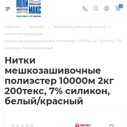
0
—
—
—
Главная
Каталог
Мешкозашивочные нитки
—
Нитки меланжевые
Нитки мешкозашивочные полиэстер 10000м 2кг 200текс, 7%
силикон, белый/красный
Нитки
мешкозашивочные
полиэстер 10000м 2кг
200текс, 7% силикон,
белый/красный