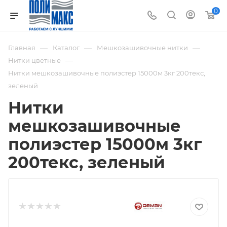
0
—
—
—
Главная
Каталог
Мешкозашивочные нитки
—
Нитки цветные
Нитки мешкозашивочные полиэстер 15000м 3кг 200текс,
зеленый
Нитки
мешкозашивочные
полиэстер 15000м 3кг
200текс, зеленый