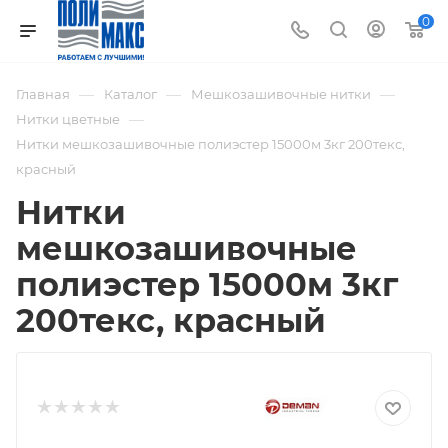
0
—
—
—
Главная
Каталог
Мешкозашивочные нитки
—
Нитки цветные
Нитки мешкозашивочные полиэстер 15000м 3кг 200текс,
красный
Нитки
мешкозашивочные
полиэстер 15000м 3кг
200текс, красный