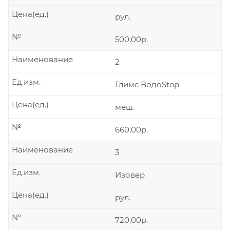
Цена(ед.)
рул.
№
500,00р.
Наименование
2
Ед.изм.
Глимс ВодоStop
Цена(ед.)
меш.
№
660,00р.
Наименование
3
Ед.изм.
Изовер
Цена(ед.)
рул.
№
720,00р.