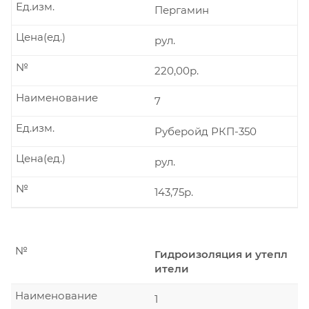
Ед.изм.
Пергамин
Цена(ед.)
рул.
№
220,00р.
Наименование
7
Ед.изм.
Руберойд РКП-350
Цена(ед.)
рул.
№
143,75р.
№
Гидроизоляция и утепл
ители
Наименование
1