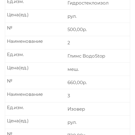
Ед.изм.
Гидростеклоизол
Цена(ед.)
рул.
№
500,00р.
Наименование
2
Ед.изм.
Глимс ВодоStop
Цена(ед.)
меш.
№
660,00р.
Наименование
3
Ед.изм.
Изовер
Цена(ед.)
рул.
№